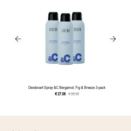
Deodorant Spray &C Bergamot, Fig & Breeze 3-pack
€
27
.
08
€
28
.
50