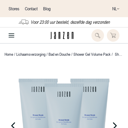
NL
Stores
Contact
Blog
Voor 23:00 uur besteld, dezelfde dag verzonden
Home
/
Lichaamsverzorging
/
Bad en Douche
/
Shower Gel Volume Pack
/
Shower Gel &C Bergamot, Fig & Breeze 3-pack