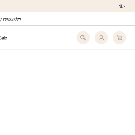
NL
ag verzonden
Sale