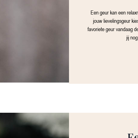
Een geur kan een relaxm
jouw lievelingsgeur kie
favoriete geur vandaag d
jij no
E