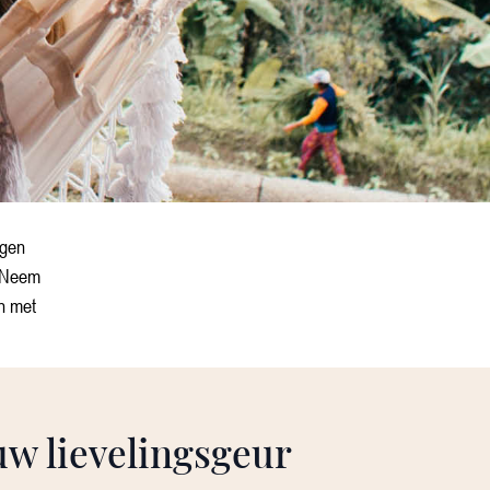
ogen
? Neem
en met
uw lievelingsgeur