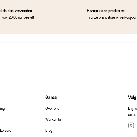
lfde dag verzonden
Ervaar onze producten
e voor 23:00 uur bestelt
in onze brandstore of verkooppu
Volg
Ga naar
ting
Over ons
Blijf 
en ac
Werken bij
 Leisure
Blog