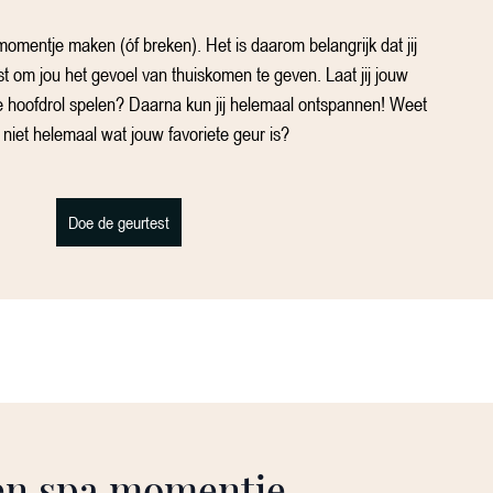
omentje maken (óf breken). Het is daarom belangrijk dat jij
st om jou het gevoel van thuiskomen te geven. Laat jij jouw
e hoofdrol spelen? Daarna kun jij helemaal ontspannen! Weet
g niet helemaal wat jouw favoriete geur is?
Doe de geurtest
en spa momentje