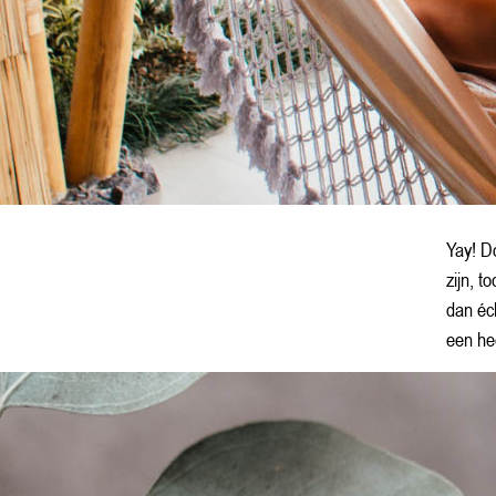
Yay! D
zijn, t
dan éc
een he