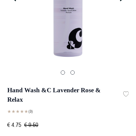
Hand Wash &C Lavender Rose &
Relax
☆☆☆☆☆
★★★★★
(3)
€
4
.
75
€
9
.
50