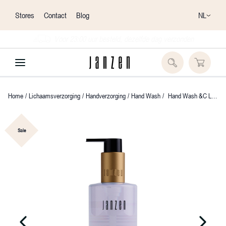
NL
Stores
Contact
Blog
Voor 23:00 uur besteld, dezelfde dag verzonden
Home
/
Lichaamsverzorging
/
Handverzorging
/
Hand Wash
/
Hand Wash &C Lavender Rose & Relax
Sale