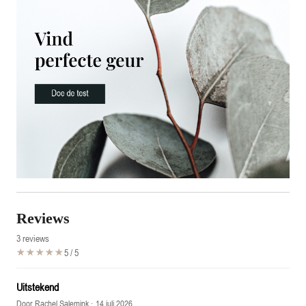
Reviews
3 reviews
☆☆☆☆☆
★★★★★
5 / 5
Uitstekend
Door Rachel Salemink
· 14 juli 2026