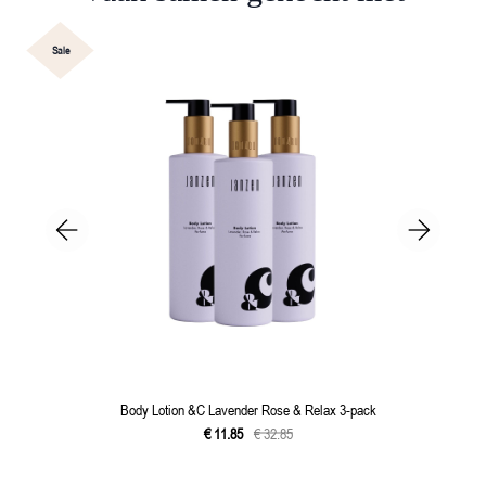
Sale
Body Lotion &C Lavender Rose & Relax 3-pack
€
11
.
85
€
32
.
85