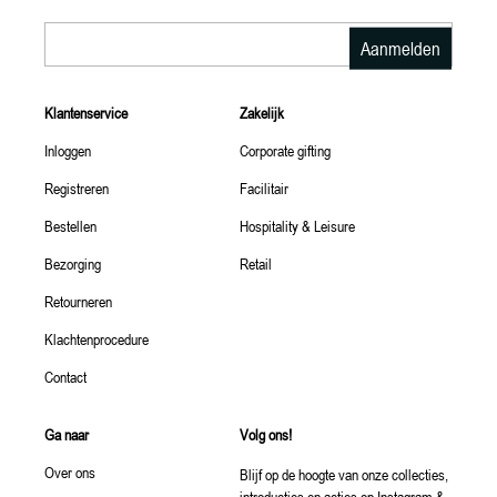
E-mailadres
Aanmelden
Klantenservice
Zakelijk
Inloggen
Corporate gifting
Registreren
Facilitair
Bestellen
Hospitality & Leisure
Bezorging
Retail
Retourneren
Klachtenprocedure
Contact
Ga naar
Volg ons!
Over ons
Blijf op de hoogte van onze collecties,
introducties en acties op Instagram &