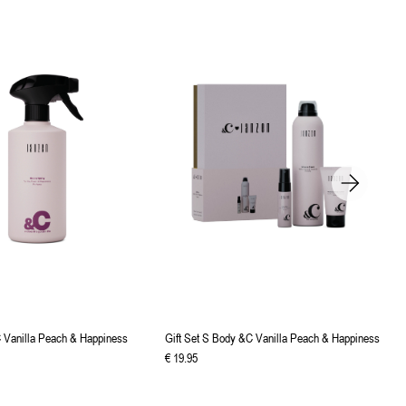
Vanilla Peach & Happiness
Gift Set S Body &C Vanilla Peach & Happiness
€
19
.
95