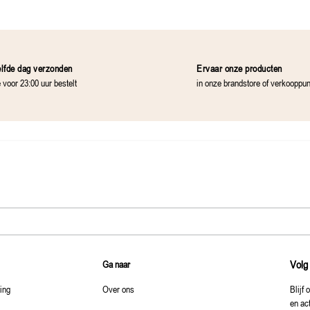
lfde dag verzonden
Ervaar onze producten
e voor 23:00 uur bestelt
in onze brandstore of verkooppu
Volg
Ga naar
ting
Over ons
Blijf 
en ac