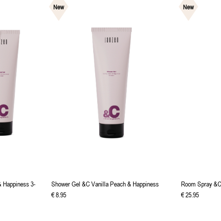
New
New
& Happiness 3-
Shower Gel &C Vanilla Peach & Happiness
Room Spray &C 
€
8
.
95
€
25
.
95