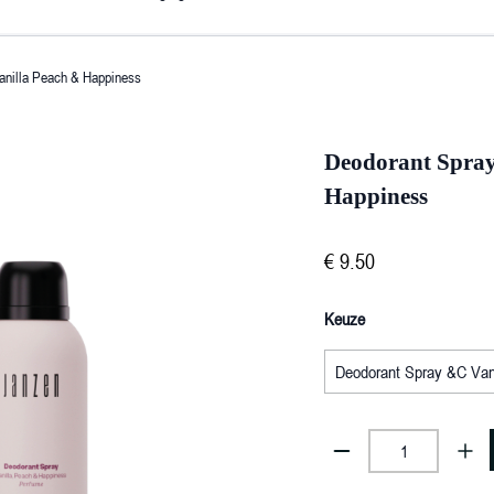
anilla Peach & Happiness
Deodorant Spray
Happiness
€
9
.
50
Keuze