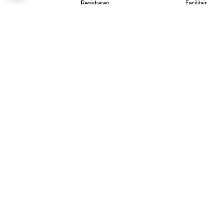
Registreren
Facilitair
Bestellen
Hospitality &
Bezorging
Retail
Retourneren
Klachtenprocedure
Contact