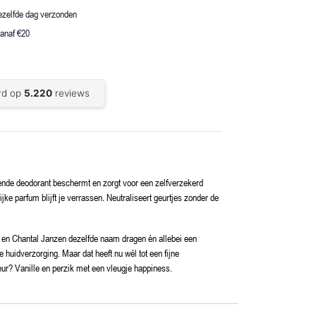
dezelfde dag verzonden
vanaf €20
nde deodorant beschermt en zorgt voor een zelfverzekerd
jke parfum blijft je verrassen. Neutraliseert geurtjes zonder de
 en Chantal Janzen dezelfde naam dragen én allebei een
e huidverzorging. Maar dat heeft nu wél tot een fijne
ur? Vanille en perzik met een vleugje happiness.