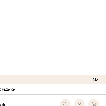
NL
ag verzonden
Sale