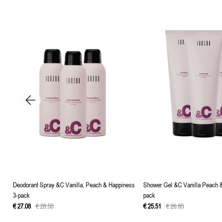
Deodorant Spray &C Vanilla, Peach & Happiness
Shower Gel &C Vanilla Peach 
3-pack
pack
€
27
.
08
€
28
.
50
€
25
.
51
€
26
.
85